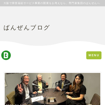
大阪で障害福祉サービス事業の開業をお考えなら、専門家集団のばんぜんへ
ばんぜんブログ
Toggle
MENU
navigation